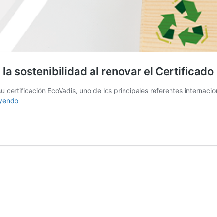
a sostenibilidad al renovar el Certificado
 certificación EcoVadis, uno de los principales referentes internacion
eyendo
IDALSA
fortalece
su
compromiso
con
la
sostenibilidad
al
renovar
el
Certificado