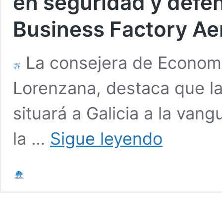
en seguridad y defen
Business Factory Ae
La consejera de Economía
Lorenzana, destaca que la 
situará a Galicia a la van
la …
Sigue leyendo
Galicia
despega
hacia
el
liderazgo
europeo
en
seguridad