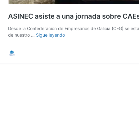
ASINEC asiste a una jornada sobre CAEs
Desde la Confederación de Empresarios de Galicia (CEG) se est
ASINEC
de nuestro …
Sigue leyendo
asiste
a
una
jornada
sobre
CAEs
de
la
CEG