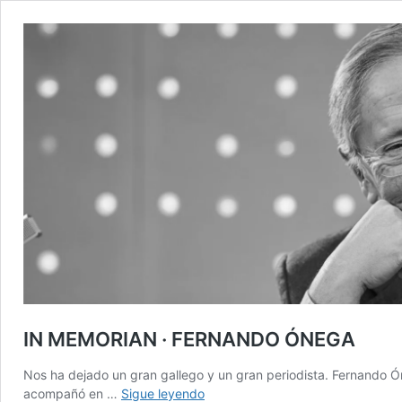
IN MEMORIAN · FERNANDO ÓNEGA
Nos ha dejado un gran gallego y un gran periodista. Fernando 
IN
acompañó en …
Sigue leyendo