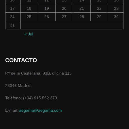
10
11
12
13
14
15
16
17
18
19
20
21
22
23
24
25
26
27
28
29
30
31
« Jul
CONTACTO
P.º de la Castellana, 93B, oficina 115
28046 Madrid
Teléfono: (+34) 915 562 379
E-mail:
aegama@aegama.com