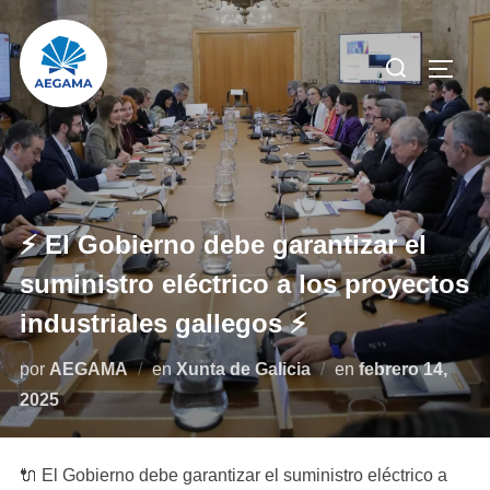
Saltar
al
Buscar:
ALTE
contenido
⚡️ El Gobierno debe garantizar el
suministro eléctrico a los proyectos
industriales gallegos ⚡️
Publicado
por
AEGAMA
en
Xunta de Galicia
en
febrero 14,
el
2025
🔌 El Gobierno debe garantizar el suministro eléctrico a