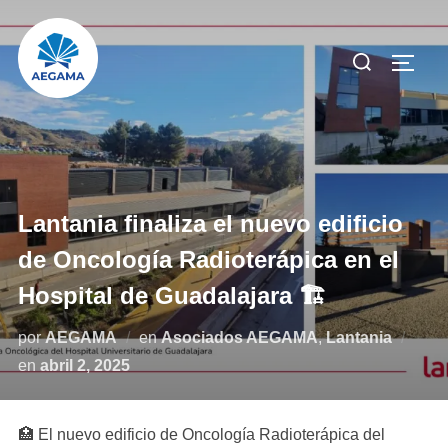
Saltar
al
Buscar:
ALTE
contenido
Lantania finaliza el nuevo edificio
de Oncología Radioterápica en el
Hospital de Guadalajara 🏗️
por
AEGAMA
en
Asociados AEGAMA
,
Lantania
Publicado
en
abril 2, 2025
el
🏥 El nuevo edificio de Oncología Radioterápica del