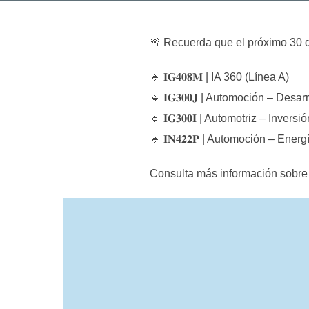
🚨 Recuerda que el próximo 30 de
🔹 𝐈𝐆𝟒𝟎𝟖𝐌 | IA 360 (Línea A)
🔹 𝐈𝐆𝟑𝟎𝟎𝐉 | Automoción – Desa
🔹 𝐈𝐆𝟑𝟎𝟎𝐈 | Automotriz – Inver
🔹 𝐈𝐍𝟒𝟐𝟐𝐏 | Automoción – En
Consulta más información sobre