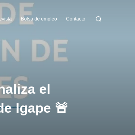
Buscar:
evista
Bolsa de empleo
Contacto
naliza el
de Igape 🚨