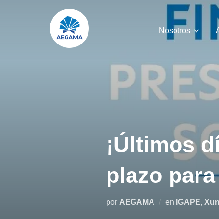
Saltar
al
Nosotros
contenido
¡Últimos dí
plazo para
por
AEGAMA
en
IGAPE
,
Xun