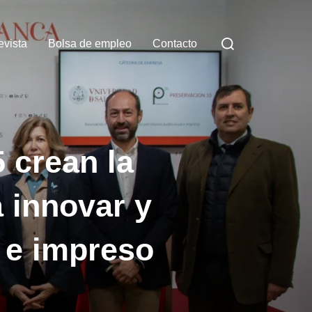
Buscar:
evista
Bolsa de empleo
Contacto
 crean la
 innovar y
l e impreso