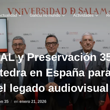
Actualidad
Galicia no mundo
Actividades
R
AL y Preservación 35
tedra en España para
el legado audiovisua
Publicado
ón 35
en
enero 21, 2026
el