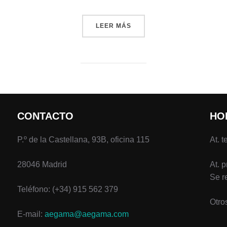
«ASINEC ASISTE A UNA JO
LEER MÁS
CONTACTO
HO
P.º de la Castellana, 93B, oficina 115
At. t
28046 Madrid
At. 
Se r
Teléfono: (+34) 915 562 379
Otro
E-mail:
aegama@aegama.com