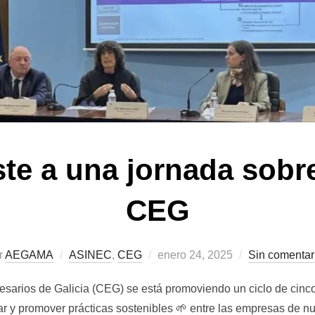
te a una jornada sobr
CEG
Publicado
r
AEGAMA
ASINEC
,
CEG
enero 24, 2025
Sin comentar
el
sarios de Galicia (CEG) se está promoviendo un ciclo de cinco
ar y promover prácticas sostenibles 🌱 entre las empresas de n