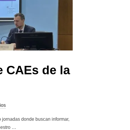
e CAEs de la
ios
 jornadas donde buscan informar,
uestro …