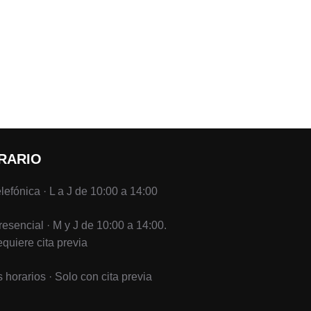
RNADA SOBRE CAES DE LA CEG»
RARIO
elefónica · L a J de 10:00 a 14:00
presencial · M y J de 10:00 a 14:00.
equiere cita previa
s horarios · Solo con cita previa