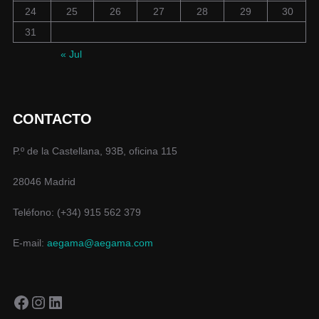
24
25
26
27
28
29
30
31
« Jul
CONTACTO
P.º de la Castellana, 93B, oficina 115
28046 Madrid
Teléfono: (+34) 915 562 379
E-mail:
aegama@aegama.com
Facebook
Instagram
LinkedIn