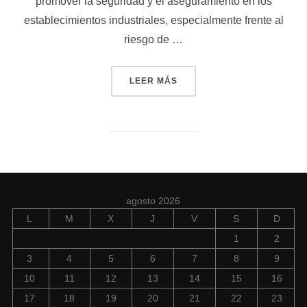
promover la seguridad y el aseguramiento en los
establecimientos industriales, especialmente frente al
riesgo de …
«“FUNDACIÓN INADE Y CEG
LEER MÁS
agosto 2026
L
M
X
J
V
S
D
1
2
3
4
5
6
7
8
9
10
11
12
13
14
15
16
17
18
19
20
21
22
23