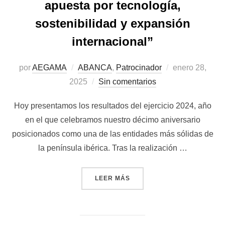
apuesta por tecnología,
sostenibilidad y expansión
internacional”
Publicado
por
AEGAMA
ABANCA
,
Patrocinador
enero 28,
el
2025
Sin comentarios
Hoy presentamos los resultados del ejercicio 2024, año
en el que celebramos nuestro décimo aniversario
posicionados como una de las entidades más sólidas de
la península ibérica. Tras la realización …
«“ABANCA CELEBRA SU DÉ
LEER MÁS