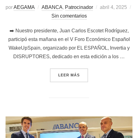
Publicado
por
AEGAMA
ABANCA
,
Patrocinador
abril 4, 2025
el
Sin comentarios
➡️ Nuestro presidente, Juan Carlos Escotet Rodríguez,
participó esta mañana en el V Foro Económico Español
WakeUpSpain, organizado por EL ESPAÑOL, Invertia y
DISRUPTORES, dedicado en esta edición a los …
«JUAN CARLOS ESCOTET DE
LEER MÁS