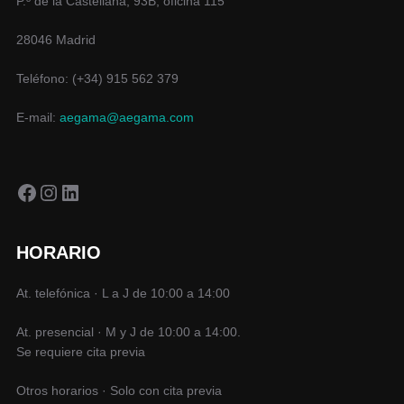
P.º de la Castellana, 93B, oficina 115
28046 Madrid
Teléfono: (+34) 915 562 379
E-mail:
aegama@aegama.com
Facebook
Instagram
LinkedIn
HORARIO
At. telefónica · L a J de 10:00 a 14:00
At. presencial · M y J de 10:00 a 14:00.
Se requiere cita previa
Otros horarios · Solo con cita previa