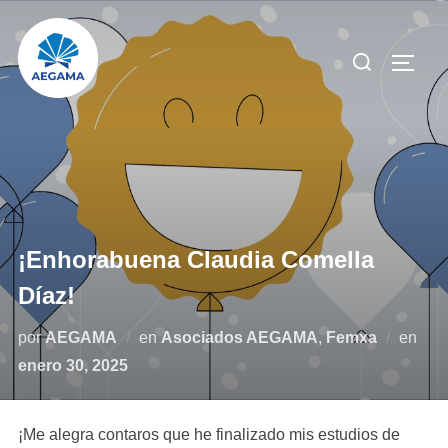
Saltar
al
Buscar:
ALTE
contenido
¡Enhorabuena Claudia Comella
Díaz!
Publ
por
AEGAMA
en
Asociados AEGAMA
,
Femxa
en
el
enero 30, 2025
¡Me alegra contaros que he finalizado mis estudios de