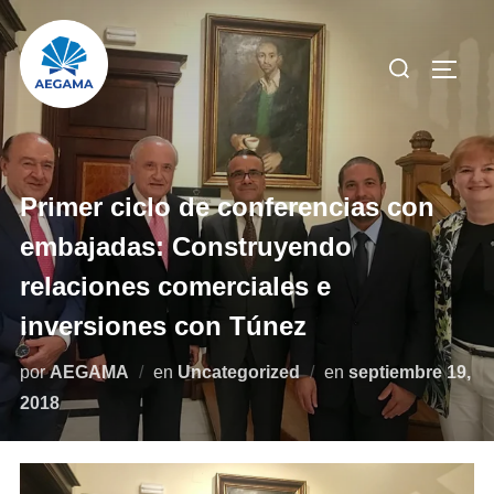
Saltar
al
Buscar:
ALTE
contenido
Primer ciclo de conferencias con
embajadas: Construyendo
relaciones comerciales e
inversiones con Túnez
Publicado
por
AEGAMA
en
Uncategorized
en
septiembre 19,
el
2018